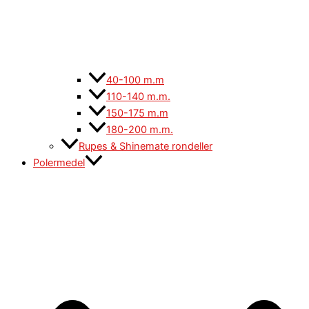
40-100 m.m
110-140 m.m.
150-175 m.m
180-200 m.m.
Rupes & Shinemate rondeller
Polermedel