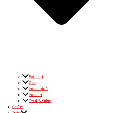
Exteriört
Glas
Interiördoft
Interiört
Textil & Skinn
Solfilm
Tvätt