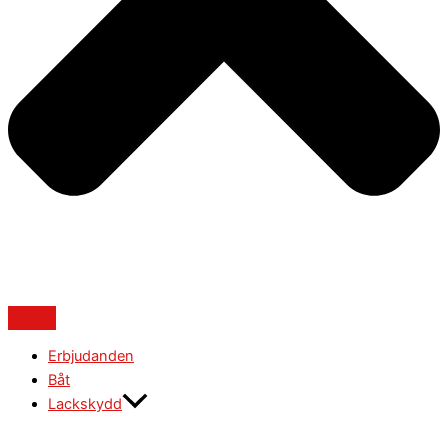
Erbjudanden
Båt
Lackskydd