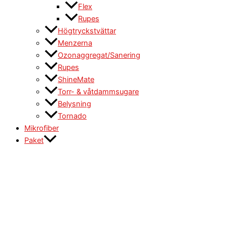
Flex
Rupes
Högtryckstvättar
Menzerna
Ozonaggregat/Sanering
Rupes
ShineMate
Torr- & våtdammsugare
Belysning
Tornado
Mikrofiber
Paket