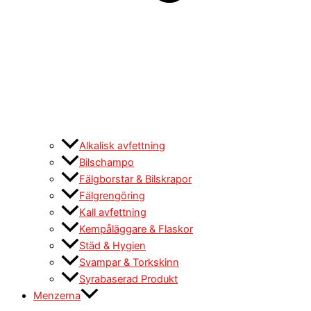
Alkalisk avfettning
Bilschampo
Fälgborstar & Bilskrapor
Fälgrengöring
Kall avfettning
Kempåläggare & Flaskor
Städ & Hygien
Svampar & Torkskinn
Syrabaserad Produkt
Menzerna