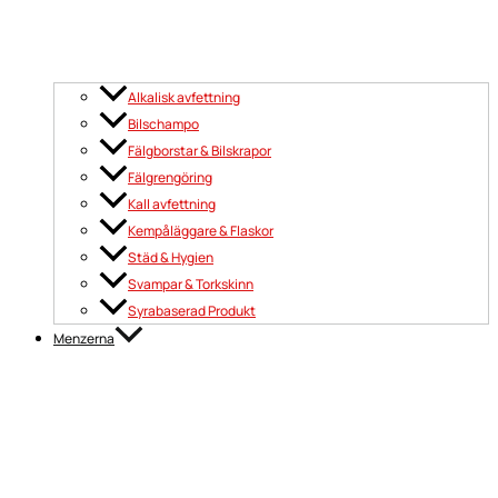
Alkalisk avfettning
Bilschampo
Fälgborstar & Bilskrapor
Fälgrengöring
Kall avfettning
Kempåläggare & Flaskor
Städ & Hygien
Svampar & Torkskinn
Syrabaserad Produkt
Menzerna