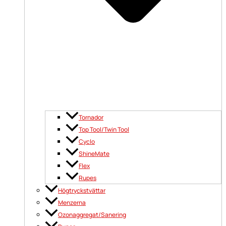
Tornador
Top Tool/Twin Tool
Cyclo
ShineMate
Flex
Rupes
Högtryckstvättar
Menzerna
Ozonaggregat/Sanering