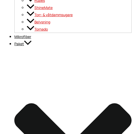
Rupes
ShineMate
Torr- & våtdammsugare
Belysning
Tornado
Mikrofiber
Paket