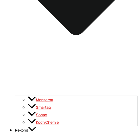
Menzerna
Smartab
Sonax
Koch Chemie
Rekond