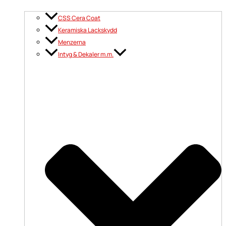
CSS Cera Coat
Keramiska Lackskydd
Menzerna
Intyg & Dekaler m.m.