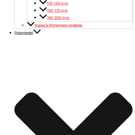
110-140 m.m.
150-175 m.m
180-200 m.m.
Rupes & Shinemate rondeller
Polermedel