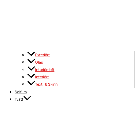
Exteriört
Glas
Interiördoft
Interiört
Textil & Skinn
Solfilm
Tvätt