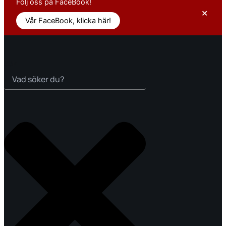
Följ oss på FaceBook!
×
Vår FaceBook, klicka här!
Sök