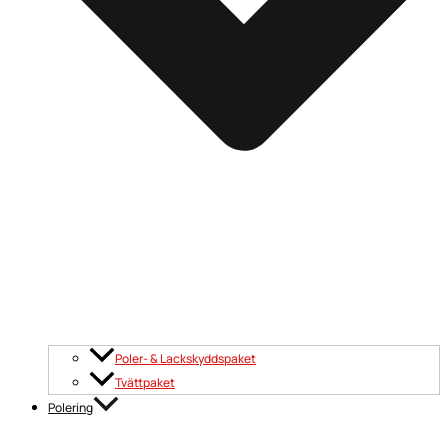
Poler- & Lackskyddspaket
Tvättpaket
Polering