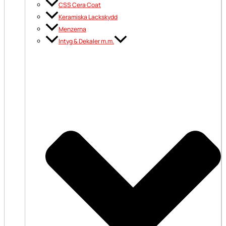
CSS Cera Coat
Keramiska Lackskydd
Menzerna
Intyg & Dekaler m.m.