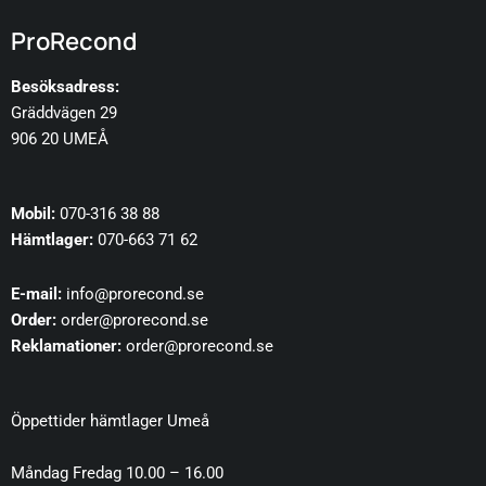
ProRecond
Besöksadress:
Gräddvägen 29
906 20 UMEÅ
Mobil:
070-316 38 88
Hämtlager:
070-663 71 62
E-mail:
info@prorecond.se
Order:
order@prorecond.se
Reklamationer:
order@prorecond.se
Öppettider hämtlager Umeå
Måndag Fredag 10.00 – 16.00