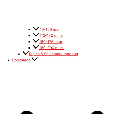
40-100 m.m
110-140 m.m.
150-175 m.m
180-200 m.m.
Rupes & Shinemate rondeller
Polermedel