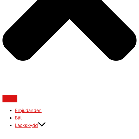
Erbjudanden
Båt
Lackskydd