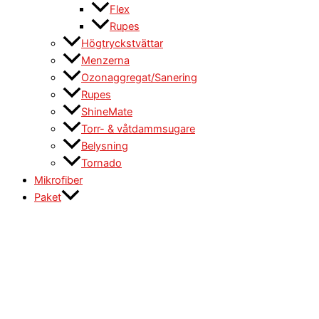
Flex
Rupes
Högtryckstvättar
Menzerna
Ozonaggregat/Sanering
Rupes
ShineMate
Torr- & våtdammsugare
Belysning
Tornado
Mikrofiber
Paket