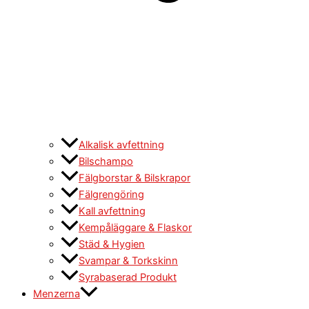
Alkalisk avfettning
Bilschampo
Fälgborstar & Bilskrapor
Fälgrengöring
Kall avfettning
Kempåläggare & Flaskor
Städ & Hygien
Svampar & Torkskinn
Syrabaserad Produkt
Menzerna