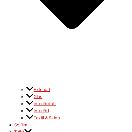
Exteriört
Glas
Interiördoft
Interiört
Textil & Skinn
Solfilm
Tvätt