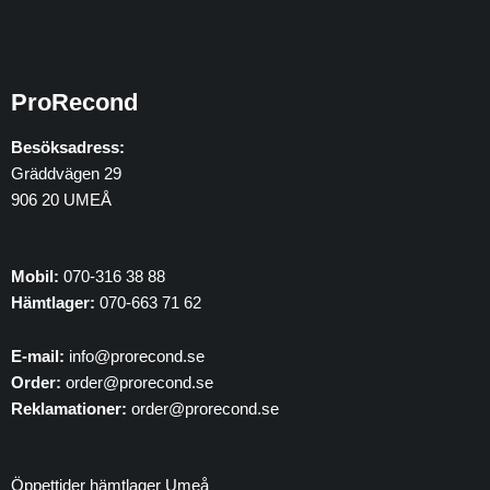
n
v
ä
l
ProRecond
j
a
Besöksadress:
s
Gräddvägen 29
p
906 20 UMEÅ
å
p
r
Mobil:
070-316 38 88
o
Hämtlager:
070-663 71 62
d
u
E-mail:
info@prorecond.se
k
Order:
order@prorecond.se
t
Reklamationer:
order@prorecond.se
s
i
d
Öppettider hämtlager Umeå