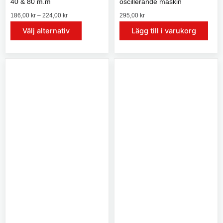
40 & 80 m.m
oscillerande maskin
P
186,00
kr
–
224,00
kr
295,00
kr
r
D
Välj alternativ
Lägg till i varukorg
i
e
s
n
i
h
n
t
ä
e
r
r
p
v
a
r
l
o
l
d
:
u
1
8
k
6
t
,
e
0
n
0
h
k
a
r