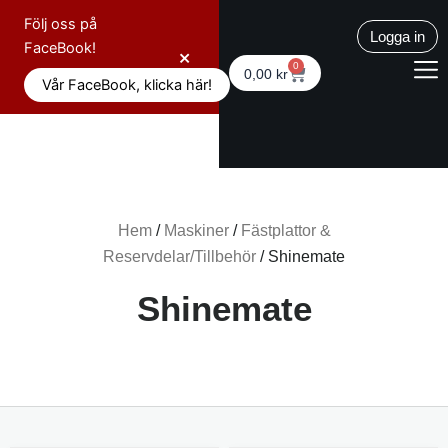
Hoppa
Följ oss på
till
Logga in
FaceBook!
×
innehåll
0
Varukorg
0,00
kr
Vår FaceBook, klicka här!
Hem
/
Maskiner
/
Fästplattor &
Reservdelar/Tillbehör
/ Shinemate
Shinemate