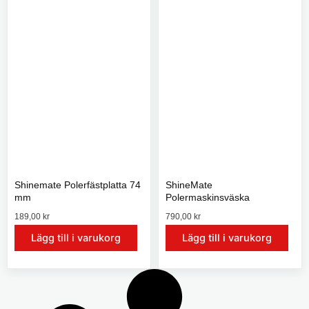
r
t
f
i
l
l
l
e
2
r
2
a
4
,
v
0
a
0
r
k
i
r
a
Shinemate Polerfästplatta 74
ShineMate
n
mm
Polermaskinsväska
t
189,00
kr
790,00
kr
e
Lägg till i varukorg
Lägg till i varukorg
r
.
D
e
o