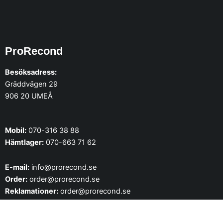
9
v
,
a
0
r
0
i
ProRecond
k
a
r
n
Besöksadress:
t
Gräddvägen 29
e
906 20 UMEÅ
r
.
D
Mobil:
070-316 38 88
e
Hämtlager:
070-663 71 62
o
l
E-mail:
info@prorecond.se
i
Order:
order@prorecond.se
k
Reklamationer:
order@prorecond.se
a
a