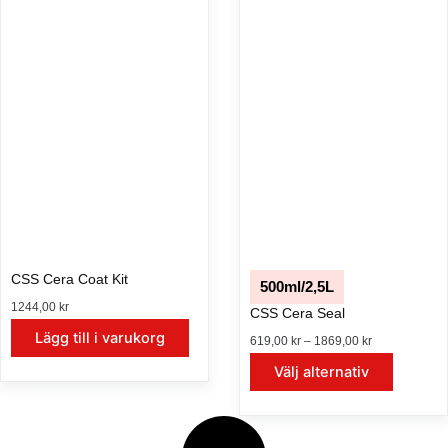
CSS Cera Coat Kit
500ml/2,5L
1244,00
kr
CSS Cera Seal
Lägg till i varukorg
P
619,00
kr
–
1869,00
kr
r
D
Välj alternativ
i
e
s
n
i
h
n