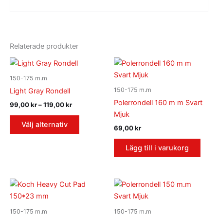
Relaterade produkter
Prisintervall:
Den
99,00 kr
här
till
150-175 m.m
119,00 kr
produkten
150-175 m.m
Light Gray Rondell
har
Polerrondell 160 m m Svart
99,00
kr
–
119,00
kr
flera
Mjuk
varianter.
Välj alternativ
69,00
kr
De
olika
Lägg till i varukorg
alternativen
kan
väljas
på
produktsidan
150-175 m.m
150-175 m.m