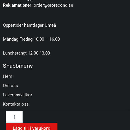
Reklamationer:
order@prorecond.se
Öppettider hämtlager Umeå
Måndag Fredag 10.00 – 16.00
Lunchstängt 12.00-13.00
Snabbmeny
Hem
Om oss
Leveransvillkor
Kontakta oss
Koch
Micro
Cut
Lägg till i varukorg