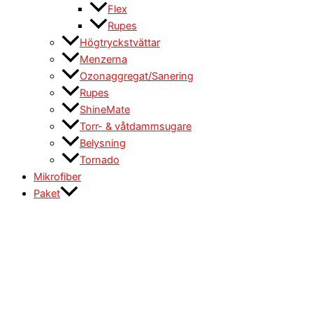
Flex
Rupes
Högtryckstvättar
Menzerna
Ozonaggregat/Sanering
Rupes
ShineMate
Torr- & våtdammsugare
Belysning
Tornado
Mikrofiber
Paket