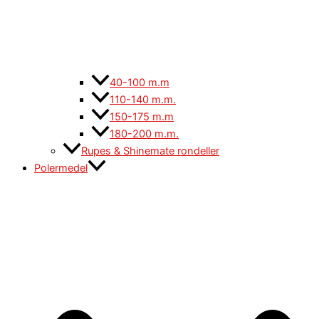
40-100 m.m
110-140 m.m.
150-175 m.m
180-200 m.m.
Rupes & Shinemate rondeller
Polermedel