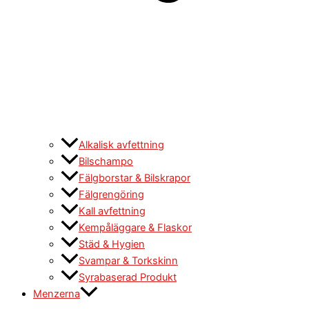
Alkalisk avfettning
Bilschampo
Fälgborstar & Bilskrapor
Fälgrengöring
Kall avfettning
Kempåläggare & Flaskor
Städ & Hygien
Svampar & Torkskinn
Syrabaserad Produkt
Menzerna