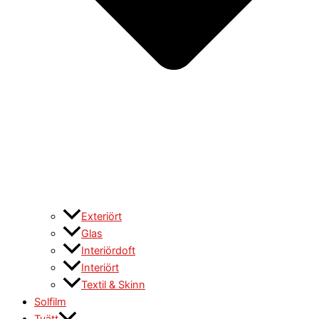
Exteriört
Glas
Interiördoft
Interiört
Textil & Skinn
Solfilm
Tvätt