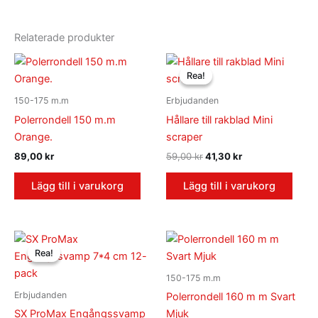
Relaterade produkter
Det
Det
ursprungliga
nuvarande
Rea!
Rea!
priset
priset
var:
är:
150-175 m.m
Erbjudanden
59,00 kr.
41,30 kr.
Polerrondell 150 m.m
Hållare till rakblad Mini
Orange.
scraper
89,00
kr
59,00
kr
41,30
kr
Lägg till i varukorg
Lägg till i varukorg
Det
Det
ursprungliga
nuvarande
Rea!
Rea!
priset
priset
var:
är:
150-175 m.m
59,00 kr.
39,00 kr.
Erbjudanden
Polerrondell 160 m m Svart
SX ProMax Engångssvamp
Mjuk