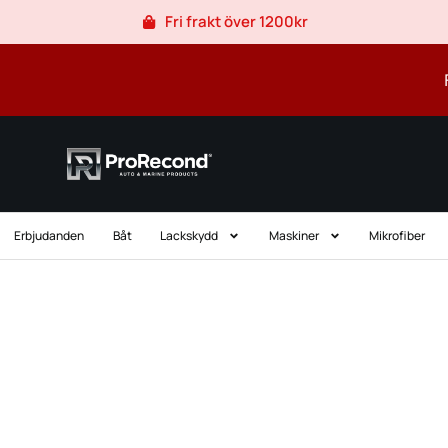
Hoppa
Fri frakt över 1200kr
till
innehåll
Erbjudanden
Båt
Lackskydd
Maskiner
Mikrofiber