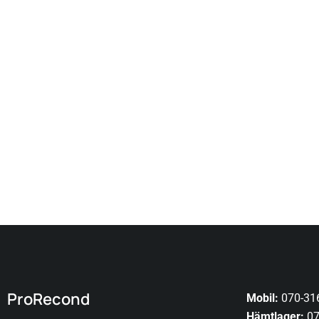
ProRecond
Mobil:
070-31
Hämtlager:
07