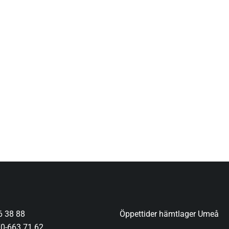
6 38 88
Öppettider hämtlager Umeå
0-663 71 62