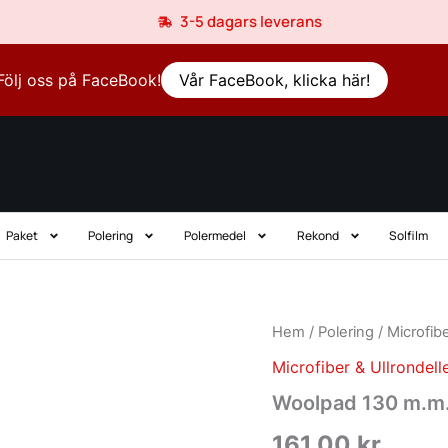
3-5 dagars leverans
Följ oss på FaceBook!
Vår FaceBook, klicka här!
Paket
Polering
Polermedel
Rekond
Solfilm
Woolpad
Hem
/
Polering
/
Microfibe
130
Microfiber & Ullrondell
m.m.
mängd
Woolpad 130 m.m
161,00
kr