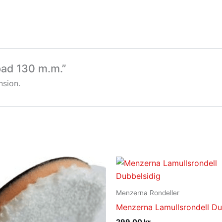
pad 130 m.m.”
nsion.
Menzerna Rondeller
Menzerna Lamullsrondell Du
299,00
kr