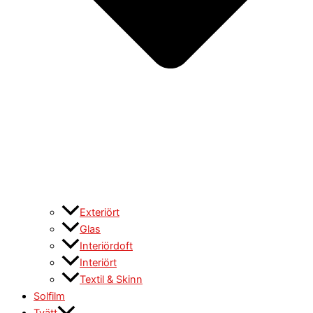
Exteriört
Glas
Interiördoft
Interiört
Textil & Skinn
Solfilm
Tvätt