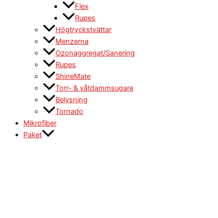
Flex
Rupes
Högtryckstvättar
Menzerna
Ozonaggregat/Sanering
Rupes
ShineMate
Torr- & våtdammsugare
Belysning
Tornado
Mikrofiber
Paket