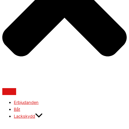
Erbjudanden
Båt
Lackskydd