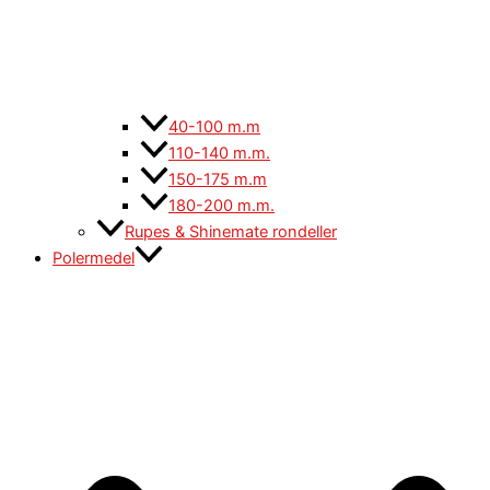
40-100 m.m
110-140 m.m.
150-175 m.m
180-200 m.m.
Rupes & Shinemate rondeller
Polermedel