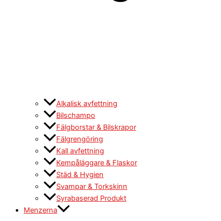
Alkalisk avfettning
Bilschampo
Fälgborstar & Bilskrapor
Fälgrengöring
Kall avfettning
Kempåläggare & Flaskor
Städ & Hygien
Svampar & Torkskinn
Syrabaserad Produkt
Menzerna