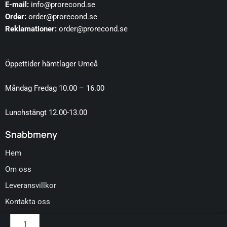
E-mail:
info@prorecond.se
Order:
order@prorecond.se
Reklamationer:
order@prorecond.se
Öppettider hämtlager Umeå
Måndag Fredag 10.00 – 16.00
Lunchstängt 12.00-13.00
Snabbmeny
Hem
Om oss
Leveransvillkor
Kontakta oss
ShineMate