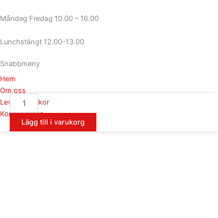
Måndag Fredag 10.00 – 16.00
Lunchstängt 12.00-13.00
Snabbmeny
Hem
Om oss
Rengöringsverktyg
Leveransvillkor
ullrondell
Kontakta oss
mängd
Lägg till i varukorg