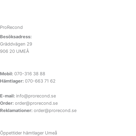
ProRecond
Besöksadress:
Gräddvägen 29
906 20 UMEÅ
Mobil:
070-316 38 88
Hämtlager:
070-663 71 62
E-mail:
info@prorecond.se
Order:
order@prorecond.se
Reklamationer:
order@prorecond.se
Öppettider hämtlager Umeå