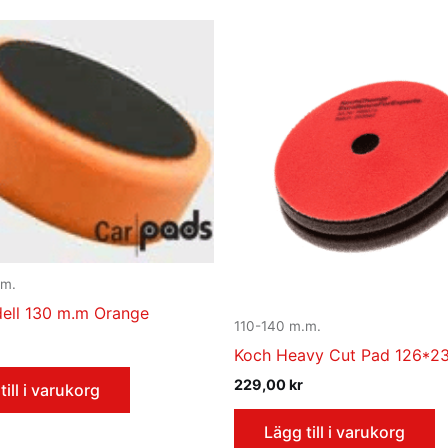
.m.
dell 130 m.m Orange
110-140 m.m.
Koch Heavy Cut Pad 126*2
229,00
kr
till i varukorg
Lägg till i varukorg