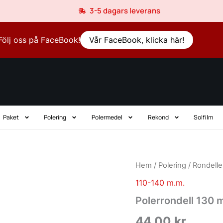
3-5 dagars leverans
Följ oss på FaceBook!
Vår FaceBook, klicka här!
Paket
Polering
Polermedel
Rekond
Solfilm
Polerrondell
Hem
/
Polering
/
Rondelle
130
110-140 m.m.
m.m
Gul
Polerrondell 130 
Allround
mängd
44,00
kr