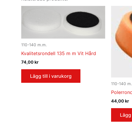
110-140 m.m.
Kvalitetsrondell 135 m m Vit Hård
74,00
kr
Lägg till i varukorg
110-140 m
Polerron
44,00
kr
Lägg 