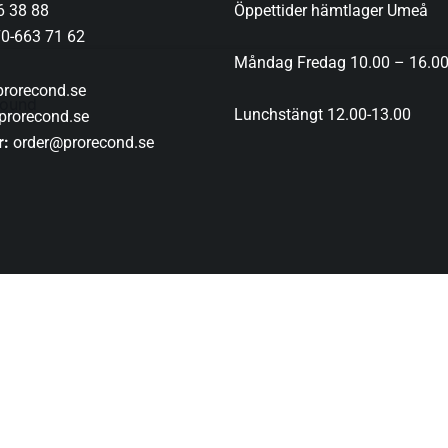
6 38 88
Öppettider hämtlager Umeå
0-663 71 62
Måndag Fredag 10.00 – 16.0
rorecond.se
round
Lunchstängt 12.00-13.00
prorecond.se
r:
order@prorecond.se