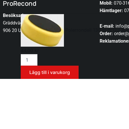
ProRecond
Mobil:
070-31
Hämtlager:
07
Besöksadress:
Polerrondell
130
Gräddvägen 29
E-mail:
info@p
m.m
Polerrondell 130 m.m Gul All
906 20 UMEÅ
Order:
order@
Gul
Allround
Reklamatione
mängd
44,00
kr
Lägg till i varukorg