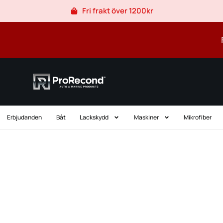
Hoppa
Fri frakt över 1200kr
till
innehåll
Erbjudanden
Båt
Lackskydd
Maskiner
Mikrofiber