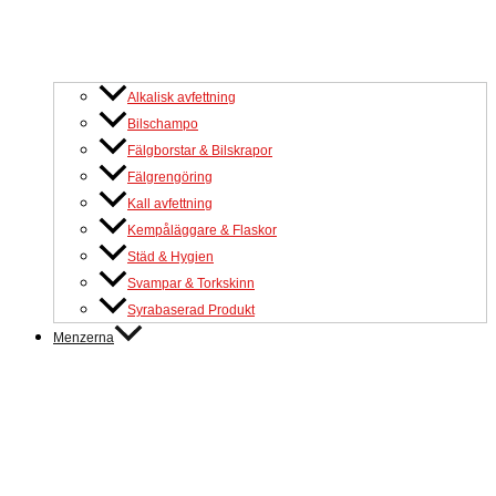
Alkalisk avfettning
Bilschampo
Fälgborstar & Bilskrapor
Fälgrengöring
Kall avfettning
Kempåläggare & Flaskor
Städ & Hygien
Svampar & Torkskinn
Syrabaserad Produkt
Menzerna