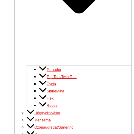
Tornador
Top Tool/Twin Tool
Cyclo
ShineMate
Flex
Rupes
Högtryckstvättar
Menzerna
Ozonaggregat/Sanering