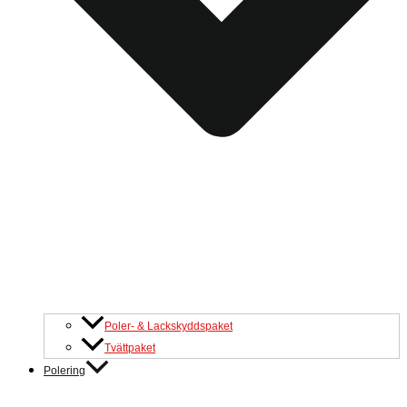
Poler- & Lackskyddspaket
Tvättpaket
Polering