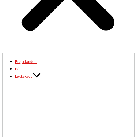
Erbjudanden
Båt
Lackskydd