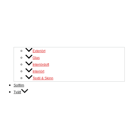
Exteriört
Glas
Interiördoft
Interiört
Textil & Skinn
Solfilm
Tvätt