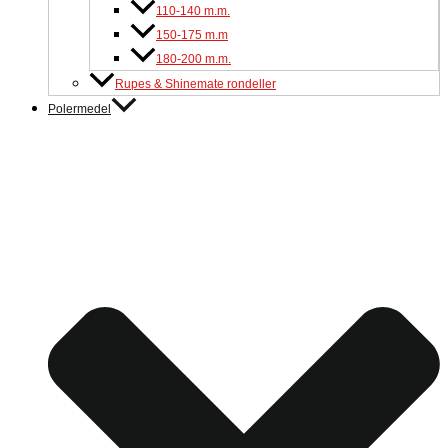
110-140 m.m.
150-175 m.m
180-200 m.m.
Rupes & Shinemate rondeller
Polermedel