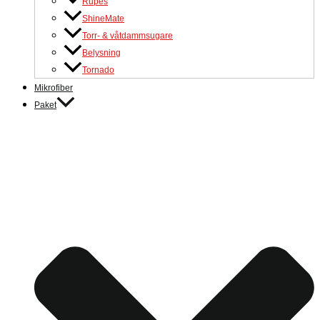
Rupes
ShineMate
Torr- & våtdammsugare
Belysning
Tornado
Mikrofiber
Paket