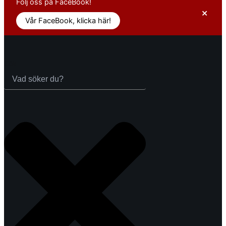
Följ oss på FaceBook!
×
Vår FaceBook, klicka här!
Sök