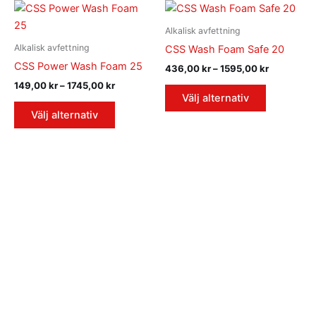
Prisintervall:
Prisinterva
Den
Den
149,00 kr
436,00 kr
här
här
till
till
Alkalisk avfettning
1745,00 kr
produkten
produkten
1595,00 k
Alkalisk avfettning
CSS Wash Foam Safe 20
har
har
CSS Power Wash Foam 25
436,00
kr
–
1595,00
kr
flera
flera
149,00
kr
–
1745,00
kr
varianter.
varianter.
Välj alternativ
De
De
Välj alternativ
olika
olika
alternativen
alternativ
kan
kan
väljas
väljas
på
på
produktsidan
produktsi