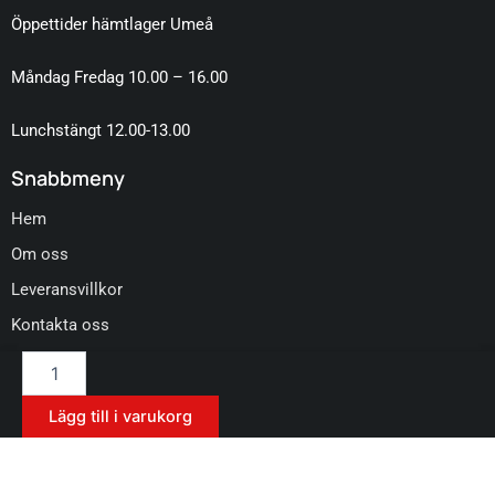
Öppettider hämtlager Umeå
Måndag Fredag 10.00 – 16.00
Lunchstängt 12.00-13.00
Snabbmeny
Hem
Om oss
Leveransvillkor
Kontakta oss
Mafra
HP
12
Lägg till i varukorg
4,5
l
mängd