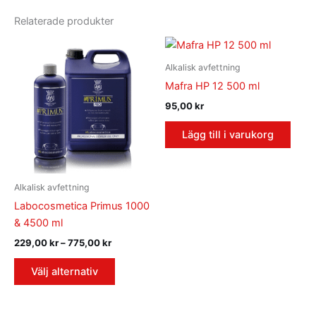
Relaterade produkter
Prisintervall:
Den
229,00 kr
här
till
Alkalisk avfettning
775,00 kr
produkten
Mafra HP 12 500 ml
har
95,00
kr
flera
varianter.
Lägg till i varukorg
De
olika
alternativen
Alkalisk avfettning
kan
Labocosmetica Primus 1000
väljas
& 4500 ml
på
229,00
kr
–
775,00
kr
produktsidan
Välj alternativ