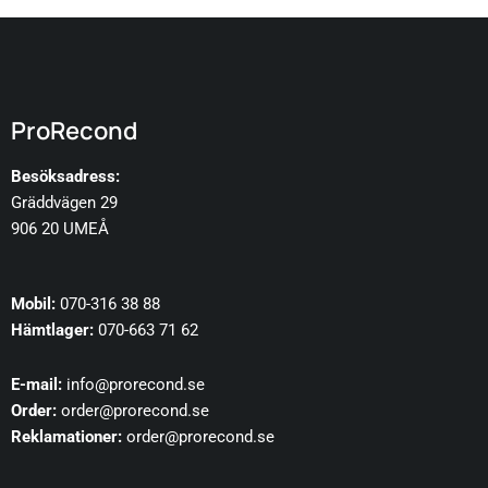
ProRecond
Besöksadress:
Gräddvägen 29
906 20 UMEÅ
Mobil:
070-316 38 88
Hämtlager:
070-663 71 62
E-mail:
info@prorecond.se
Order:
order@prorecond.se
Reklamationer:
order@prorecond.se