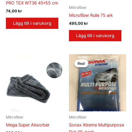
PRO TEX WT36 45*55 cm
Mikrofiber
74,00
kr
Microfiber Rulle 75 ark
Lägg till i varukorg
495,00
kr
Lägg till i varukorg
Det
Det
ursprungliga
nuvarande
Rea!
Rea!
priset
priset
var:
är:
310,00 kr.
235,00 kr.
Mikrofiber
Mikrofiber
Mega Super Absorber
Sonax Xtreme Multipurpose
Duk 10-pack