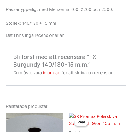
Passar ypperligt med Menzerna 400, 2200 och 2500.
Storlek: 140/130 * 15 mm
Det finns inga recensioner än.
Bli först med att recensera ”FX
Burgundy 140/130*15 m.m.”
Du måste vara
inloggad
för att skriva en recension.
Relaterade produkter
Det
Det
ursprungliga
nuvarande
Rea!
Rea!
priset
priset
var:
är: