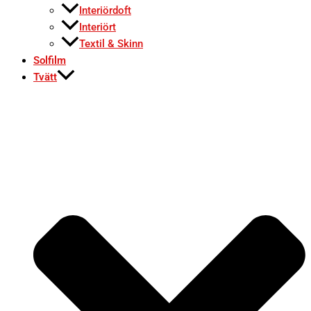
Interiördoft
Interiört
Textil & Skinn
Solfilm
Tvätt