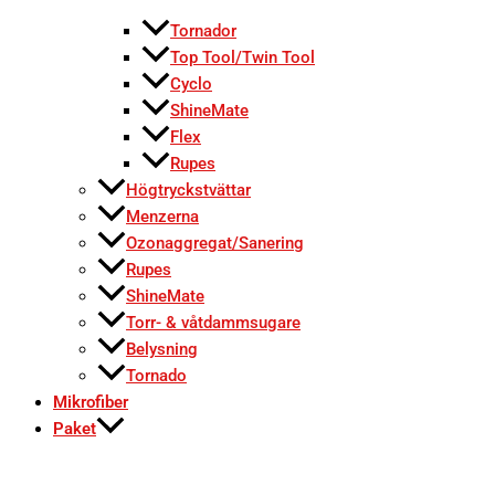
Tornador
Top Tool/Twin Tool
Cyclo
ShineMate
Flex
Rupes
Högtryckstvättar
Menzerna
Ozonaggregat/Sanering
Rupes
ShineMate
Torr- & våtdammsugare
Belysning
Tornado
Mikrofiber
Paket