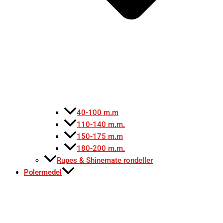
40-100 m.m
110-140 m.m.
150-175 m.m
180-200 m.m.
Rupes & Shinemate rondeller
Polermedel