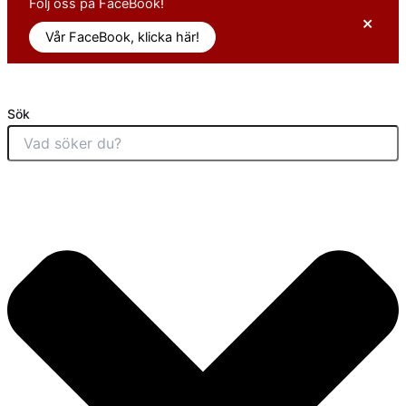
Följ oss på FaceBook!
×
Vår FaceBook, klicka här!
Sök