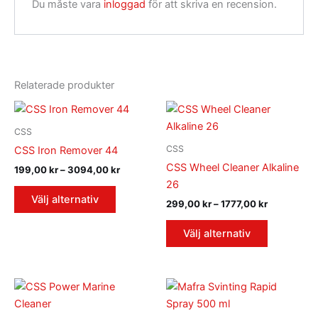
Du måste vara
inloggad
för att skriva en recension.
Relaterade produkter
Prisintervall:
Prisinterval
Den
Den
199,00 kr
299,00 kr
här
här
till
till
CSS
produkten
3094,00 kr
1777,00 kr
produkten
CSS
CSS Iron Remover 44
har
har
CSS Wheel Cleaner Alkaline
199,00
kr
–
3094,00
kr
flera
flera
26
varianter.
varianter.
Välj alternativ
299,00
kr
–
1777,00
kr
De
De
olika
olika
Välj alternativ
alternativen
alternativ
kan
kan
väljas
väljas
Prisintervall:
Den
499,00 kr
på
på
här
till
produktsidan
produktsi