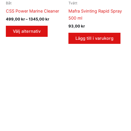
produkten
1345,00 kr
Båt
Tvätt
har
CSS Power Marine Cleaner
Mafra Svinting Rapid Spray
flera
500 ml
499,00
kr
–
1345,00
kr
varianter.
93,00
kr
De
Välj alternativ
olika
Lägg till i varukorg
alternativen
kan
väljas
på
produktsidan