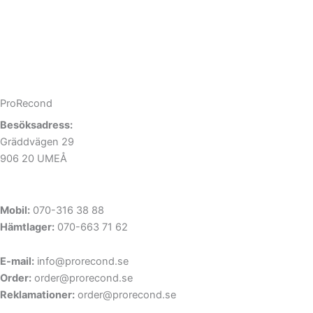
ProRecond
Besöksadress:
Gräddvägen 29
906 20 UMEÅ
Mobil:
070-316 38 88
Hämtlager:
070-663 71 62
E-mail:
info@prorecond.se
Order:
order@prorecond.se
Reklamationer:
order@prorecond.se